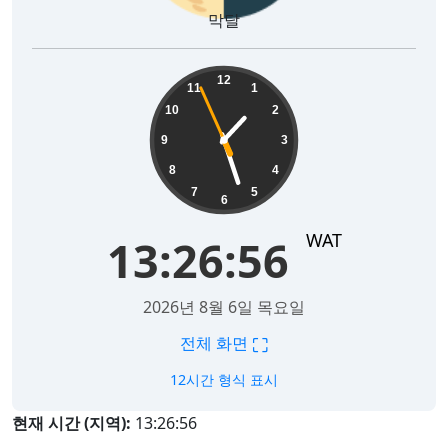
막달
13:26:57
12
11
1
10
2
9
3
8
4
7
5
6
WAT
13:26:57
2026년 8월 6일 목요일
⛶
전체 화면
12시간 형식 표시
현재 시간 (지역):
13:26:57