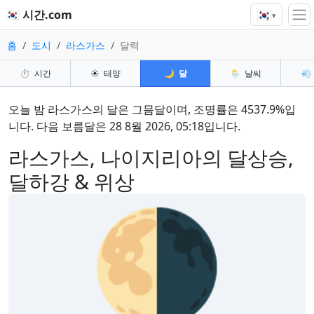
🇰🇷
🇰🇷 시간.com
▾
홈
도시
라스가스
달력
⏱️
시간
☀️
태양
🌙
달
🌦️
날씨
💨
오늘 밤 라스가스의 달은 그믐달이며, 조명률은 4537.9%입
니다. 다음 보름달은 28 8월 2026, 05:18입니다.
라스가스, 나이지리아의 달상승,
달하강 & 위상
🌗