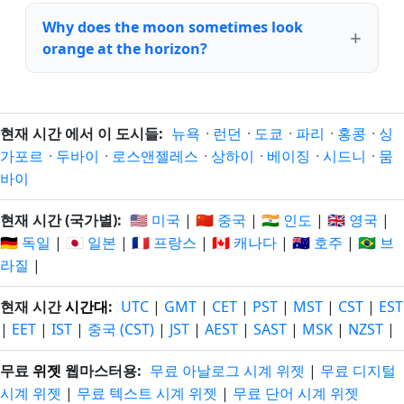
Why does the moon sometimes look
orange at the horizon?
현재 시간 에서 이 도시들:
뉴욕
·
런던
·
도쿄
·
파리
·
홍콩
·
싱
가포르
·
두바이
·
로스앤젤레스
·
상하이
·
베이징
·
시드니
·
뭄
바이
현재 시간 (국가별):
🇺🇸 미국
|
🇨🇳 중국
|
🇮🇳 인도
|
🇬🇧 영국
|
🇩🇪 독일
|
🇯🇵 일본
|
🇫🇷 프랑스
|
🇨🇦 캐나다
|
🇦🇺 호주
|
🇧🇷 브
라질
|
현재 시간
시간대
:
UTC
|
GMT
|
CET
|
PST
|
MST
|
CST
|
EST
|
EET
|
IST
|
중국 (CST)
|
JST
|
AEST
|
SAST
|
MSK
|
NZST
|
무료
위젯
웹마스터용:
무료 아날로그 시계 위젯
|
무료 디지털
시계 위젯
|
무료 텍스트 시계 위젯
|
무료 단어 시계 위젯