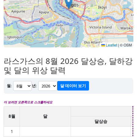
Leaflet
|
© OSM
라스가스의 8월 2026 달상승, 달하강
및 달의 위상 달력
월:
년:
달 데이터 보기
더 보려면 오른쪽으로 스크롤하세요
8월
달
달상승
1