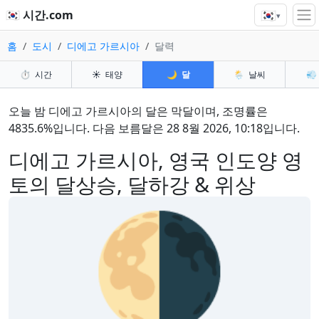
🇰🇷
🇰🇷 시간.com
▾
홈
도시
디에고 가르시아
달력
⏱️
시간
☀️
태양
🌙
달
🌦️
날씨
💨
오늘 밤 디에고 가르시아의 달은 막달이며, 조명률은
4835.6%입니다. 다음 보름달은 28 8월 2026, 10:18입니다.
디에고 가르시아, 영국 인도양 영
토의 달상승, 달하강 & 위상
🌗