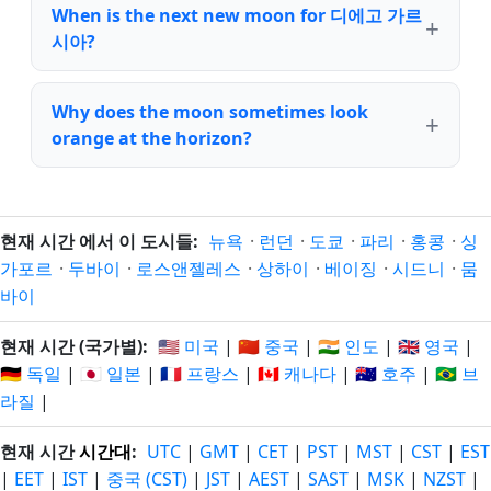
When is the next new moon for 디에고 가르
시아?
Why does the moon sometimes look
orange at the horizon?
현재 시간 에서 이 도시들:
뉴욕
·
런던
·
도쿄
·
파리
·
홍콩
·
싱
가포르
·
두바이
·
로스앤젤레스
·
상하이
·
베이징
·
시드니
·
뭄
바이
현재 시간 (국가별):
🇺🇸 미국
|
🇨🇳 중국
|
🇮🇳 인도
|
🇬🇧 영국
|
🇩🇪 독일
|
🇯🇵 일본
|
🇫🇷 프랑스
|
🇨🇦 캐나다
|
🇦🇺 호주
|
🇧🇷 브
라질
|
현재 시간
시간대
:
UTC
|
GMT
|
CET
|
PST
|
MST
|
CST
|
EST
|
EET
|
IST
|
중국 (CST)
|
JST
|
AEST
|
SAST
|
MSK
|
NZST
|