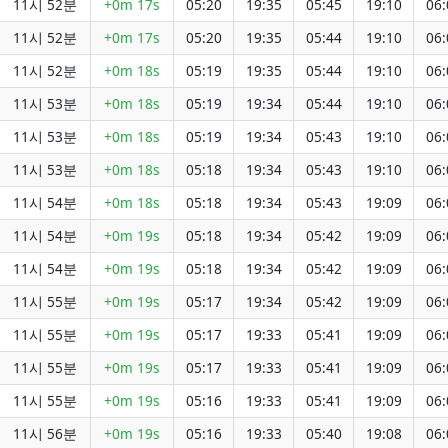
11시 52분
+0m 17s
05:20
19:35
05:45
19:10
06:
11시 52분
+0m 17s
05:20
19:35
05:44
19:10
06:
11시 52분
+0m 18s
05:19
19:35
05:44
19:10
06:
11시 53분
+0m 18s
05:19
19:34
05:44
19:10
06:
11시 53분
+0m 18s
05:19
19:34
05:43
19:10
06:
11시 53분
+0m 18s
05:18
19:34
05:43
19:10
06:
11시 54분
+0m 18s
05:18
19:34
05:43
19:09
06:
11시 54분
+0m 19s
05:18
19:34
05:42
19:09
06:
11시 54분
+0m 19s
05:18
19:34
05:42
19:09
06:
11시 55분
+0m 19s
05:17
19:34
05:42
19:09
06:
11시 55분
+0m 19s
05:17
19:33
05:41
19:09
06:
11시 55분
+0m 19s
05:17
19:33
05:41
19:09
06:
11시 55분
+0m 19s
05:16
19:33
05:41
19:09
06:
11시 56분
+0m 19s
05:16
19:33
05:40
19:08
06: