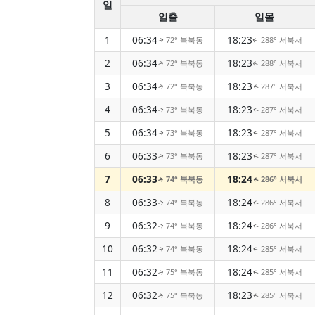
일
일출
일몰
1
06:34
18:23
72° 북북동
288° 서북서
↑
↑
2
06:34
18:23
72° 북북동
288° 서북서
↑
↑
3
06:34
18:23
72° 북북동
287° 서북서
↑
↑
4
06:34
18:23
73° 북북동
287° 서북서
↑
↑
5
06:34
18:23
73° 북북동
287° 서북서
↑
↑
6
06:33
18:23
73° 북북동
287° 서북서
↑
↑
7
06:33
18:24
74° 북북동
286° 서북서
↑
↑
8
06:33
18:24
74° 북북동
286° 서북서
↑
↑
9
06:32
18:24
74° 북북동
286° 서북서
↑
↑
10
06:32
18:24
74° 북북동
285° 서북서
↑
↑
11
06:32
18:24
75° 북북동
285° 서북서
↑
↑
12
06:32
18:23
75° 북북동
285° 서북서
↑
↑