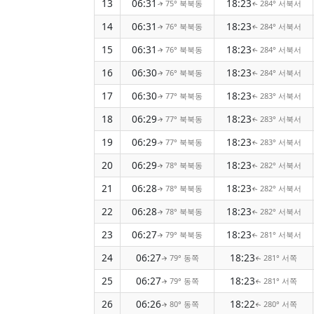
13
06:31
18:23
75° 북북동
284° 서북서
↑
↑
14
06:31
18:23
76° 북북동
284° 서북서
↑
↑
15
06:31
18:23
76° 북북동
284° 서북서
↑
↑
16
06:30
18:23
76° 북북동
284° 서북서
↑
↑
17
06:30
18:23
77° 북북동
283° 서북서
↑
↑
18
06:29
18:23
77° 북북동
283° 서북서
↑
↑
19
06:29
18:23
77° 북북동
283° 서북서
↑
↑
20
06:29
18:23
78° 북북동
282° 서북서
↑
↑
21
06:28
18:23
78° 북북동
282° 서북서
↑
↑
22
06:28
18:23
78° 북북동
282° 서북서
↑
↑
23
06:27
18:23
79° 북북동
281° 서북서
↑
↑
24
06:27
18:23
79° 동쪽
281° 서쪽
↑
↑
25
06:27
18:23
79° 동쪽
281° 서쪽
↑
↑
26
06:26
18:22
80° 동쪽
280° 서쪽
↑
↑