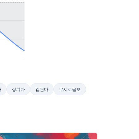
가
싱기다
엠판다
우시로음보