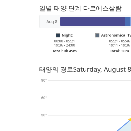
일별 태양 단계 다르에스살람
Aug 8
Night:
Astronomical Tw
00:00 - 05:21
05:21 - 05:46
19:36 - 24:00
19:11 - 19:36
Total: 9h 45m
Total: 50m
태양의 경로
Saturday, August 8