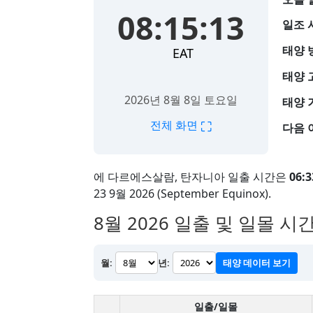
08:15:14
일조 
태양 
EAT
태양 
2026년 8월 8일 토요일
태양 
⛶
전체 화면
다음 
에 다르에스살람, 탄자니아 일출 시간은
06:3
23 9월 2026 (September Equinox).
8월 2026
일출 및 일몰 시간
월:
년:
태양 데이터 보기
일출/일몰