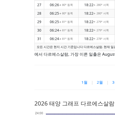
27
06:26
18:22
80° 동쪽
280° 서쪽
↑
↑
28
06:25
18:22
80° 동쪽
280° 서쪽
↑
↑
29
06:25
18:22
81° 동쪽
279° 서쪽
↑
↑
30
06:24
18:22
81° 동쪽
279° 서쪽
↑
↑
31
06:24
18:22
81° 동쪽
278° 서쪽
↑
↑
모든 시간은 현지 시간 기준입니다 다르에스살람. 현재 일광
에서 다르에스살람, 가장 이른 일출은 August 에
1월
|
2월
|
2026 태양 그래프 다르에스살람