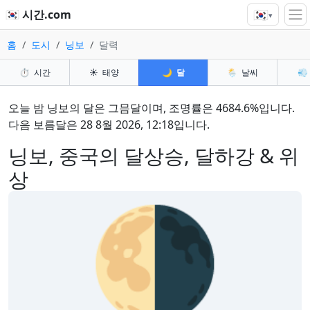
🇰🇷
🇰🇷 시간.com
▾
홈
도시
닝보
달력
⏱️
시간
☀️
태양
🌙
달
🌦️
날씨
💨
오늘 밤 닝보의 달은 그믐달이며, 조명률은 4684.6%입니다.
다음 보름달은 28 8월 2026, 12:18입니다.
닝보, 중국의 달상승, 달하강 & 위
상
🌗