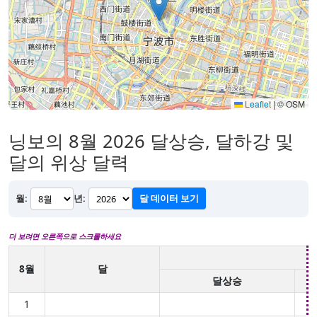
Leaflet
|
© OSM
닝보의 8월 2026 달상승, 달하강 및
달의 위상 달력
월:
년:
달 데이터 보기
더 보려면 오른쪽으로 스크롤하세요
8월
달
달상승
1