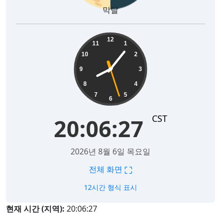
막달
20:06:28
12
11
1
10
2
9
3
8
4
7
5
6
CST
20:06:28
2026년 8월 6일 목요일
⛶
전체 화면
12시간 형식 표시
현재 시간 (지역):
20:06:28