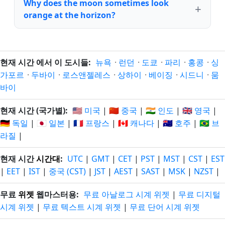
Why does the moon sometimes look
orange at the horizon?
현재 시간 에서 이 도시들:
뉴욕
·
런던
·
도쿄
·
파리
·
홍콩
·
싱
가포르
·
두바이
·
로스앤젤레스
·
상하이
·
베이징
·
시드니
·
뭄
바이
현재 시간 (국가별):
🇺🇸 미국
|
🇨🇳 중국
|
🇮🇳 인도
|
🇬🇧 영국
|
🇩🇪 독일
|
🇯🇵 일본
|
🇫🇷 프랑스
|
🇨🇦 캐나다
|
🇦🇺 호주
|
🇧🇷 브
라질
|
현재 시간
시간대
:
UTC
|
GMT
|
CET
|
PST
|
MST
|
CST
|
EST
|
EET
|
IST
|
중국 (CST)
|
JST
|
AEST
|
SAST
|
MSK
|
NZST
|
무료
위젯
웹마스터용:
무료 아날로그 시계 위젯
|
무료 디지털
시계 위젯
|
무료 텍스트 시계 위젯
|
무료 단어 시계 위젯