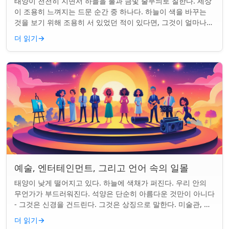
태양이 천천히 지면서 하늘을 불과 금빛 줄무늬로 칠한다. 세상
이 조용히 느껴지는 드문 순간 중 하나다. 하늘이 색을 바꾸는
것을 보기 위해 조용히 서 있었던 적이 있다면, 그것이 얼마나
마법 같은 일인지 알 것이다....
더 읽기
→
예술, 엔터테인먼트, 그리고 언어 속의 일몰
태양이 낮게 떨어지고 있다. 하늘에 색채가 퍼진다. 우리 안의
무언가가 부드러워진다. 석양은 단순히 아름다운 것만이 아니다
- 그것은 신경을 건드린다. 그것은 상징으로 말한다. 미술관, 화
면, 그리고 우리가 말하는 ...
더 읽기
→