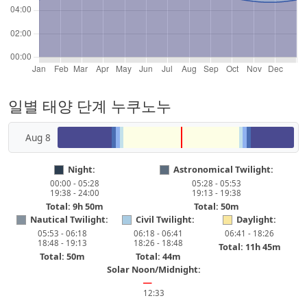
일별 태양 단계 누쿠노누
Aug 8
Night:
Astronomical Twilight:
00:00 - 05:28
05:28 - 05:53
19:38 - 24:00
19:13 - 19:38
Total: 9h 50m
Total: 50m
Nautical Twilight:
Civil Twilight:
Daylight:
05:53 - 06:18
06:18 - 06:41
06:41 - 18:26
18:48 - 19:13
18:26 - 18:48
Total: 11h 45m
Total: 50m
Total: 44m
Solar Noon/Midnight:
━
12:33