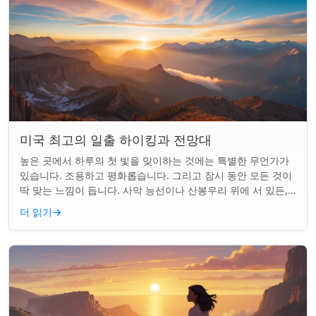
미국 최고의 일출 하이킹과 전망대
높은 곳에서 하루의 첫 빛을 맞이하는 것에는 특별한 무언가가
있습니다. 조용하고 평화롭습니다. 그리고 잠시 동안 모든 것이
딱 맞는 느낌이 듭니다. 사막 능선이나 산봉우리 위에 서 있든,
일출 하이킹은 평범한 아침을...
더 읽기
→