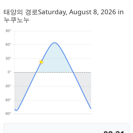
태양의 경로
Saturday, August 8, 2026
in
누쿠노누