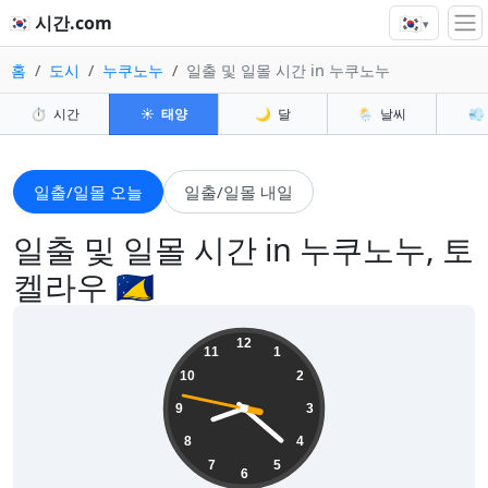
🇰🇷
🇰🇷 시간.com
▾
홈
도시
누쿠노누
일출 및 일몰 시간 in 누쿠노누
⏱️
시간
☀️
태양
🌙
달
🌦️
날씨
💨
일출/일몰 오늘
일출/일몰 내일
일출 및 일몰 시간 in 누쿠노누, 토
켈라우 🇹🇰
08:21:48
12
11
1
10
2
9
3
8
4
7
5
6