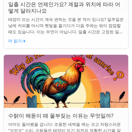
일출 시간은 언제인가요? 계절과 위치에 따라 어
떻게 달라지나요
태양이 뜨는 시간이 계속 변하는 것을 본 적이 있나요? 일주일은
낮에 커피를 마시며 햇빛을 즐기다가 다음 주에는 밖이 깜깜할
때도 있습니다. 이는 우연이 아닙니다. 일출 시간은 고정된 일정
이 아니며 계절과 지구상의 ...
더 읽기
→
수탉이 해돋이 때 울부짖는 이유는 무엇일까?
아마도 들어봤을 겁니다: 조용한 새벽을 깨는 크고 자랑스러운
“꼬끼오” 소리. 수탉들은 태양이 뜨기 직전의 정확한 시간을 알