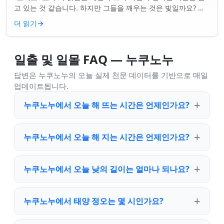
고 있는 것 같습니다. 하지만 그들을 깨우는 것은 빛일까요? 아
니면 더 깊은 무언가일까요? ...
더 읽기
→
일출 및 일몰 FAQ — 누쿠노누
답변은 누쿠노누의 오늘 실제 천문 데이터를 기반으로 매일
업데이트됩니다.
누쿠노누에서 오늘 해 뜨는 시간은 언제인가요?
누쿠노누에서 오늘 해 지는 시간은 언제인가요?
누쿠노누에서 오늘 낮의 길이는 얼마나 되나요?
누쿠노누에서 태양 정오는 몇 시인가요?