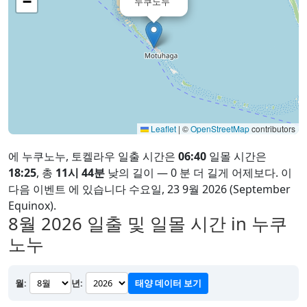
−
누쿠노누
Leaflet
|
©
OpenStreetMap
contributors
에 누쿠노누, 토켈라우 일출 시간은
06:40
일몰 시간은
18:25
, 총
11시 44분
낮의 길이 — 0 분 더 길게 어제보다. 이
다음 이벤트 에 있습니다 수요일, 23 9월 2026 (September
Equinox).
8월 2026
일출 및 일몰 시간 in 누쿠
노누
월:
년:
태양 데이터 보기