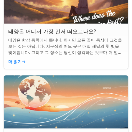
태양은 어디서 가장 먼저 떠오르나요?
태양은 항상 동쪽에서 뜹니다. 하지만 모든 곳이 동시에 그것을
보는 것은 아닙니다. 지구상의 어느 곳은 매일 새날의 첫 빛을
맞이합니다. 그리고 그 장소는 당신이 생각하는 것보다 더 멀리
떨어져 있습니다. 핵심 요약...
더 읽기
→