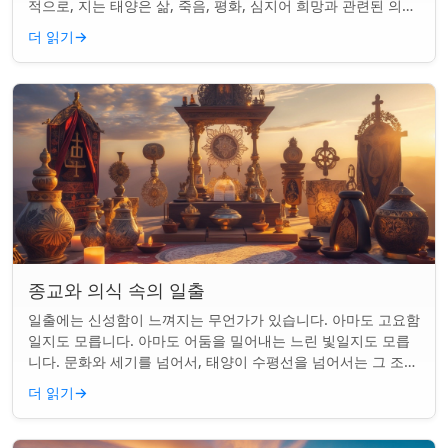
적으로, 지는 태양은 삶, 죽음, 평화, 심지어 희망과 관련된 의미
를 갖게 되었습니다. 같은...
더 읽기
→
종교와 의식 속의 일출
일출에는 신성함이 느껴지는 무언가가 있습니다. 아마도 고요함
일지도 모릅니다. 아마도 어둠을 밀어내는 느린 빛일지도 모릅
니다. 문화와 세기를 넘어서, 태양이 수평선을 넘어서는 그 조용
한 순간은 단순한 아침 그 이상이었...
더 읽기
→