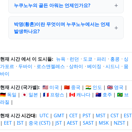
누쿠노누의 골든 아워는 언제인가요?
박명(황혼)이란 무엇이며 누쿠노누에서는 언제
발생하나요?
현재 시간 에서 이 도시들:
뉴욕
·
런던
·
도쿄
·
파리
·
홍콩
·
싱
가포르
·
두바이
·
로스앤젤레스
·
상하이
·
베이징
·
시드니
·
뭄
바이
현재 시간 (국가별):
🇺🇸 미국
|
🇨🇳 중국
|
🇮🇳 인도
|
🇬🇧 영국
|
🇩🇪 독일
|
🇯🇵 일본
|
🇫🇷 프랑스
|
🇨🇦 캐나다
|
🇦🇺 호주
|
🇧🇷 브
라질
|
현재 시간
시간대
:
UTC
|
GMT
|
CET
|
PST
|
MST
|
CST
|
EST
|
EET
|
IST
|
중국 (CST)
|
JST
|
AEST
|
SAST
|
MSK
|
NZST
|