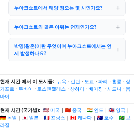
누아크쇼트에서 태양 정오는 몇 시인가요?
누아크쇼트의 골든 아워는 언제인가요?
박명(황혼)이란 무엇이며 누아크쇼트에서는 언
제 발생하나요?
현재 시간 에서 이 도시들:
뉴욕
·
런던
·
도쿄
·
파리
·
홍콩
·
싱
가포르
·
두바이
·
로스앤젤레스
·
상하이
·
베이징
·
시드니
·
뭄
바이
현재 시간 (국가별):
🇺🇸 미국
|
🇨🇳 중국
|
🇮🇳 인도
|
🇬🇧 영국
|
🇩🇪 독일
|
🇯🇵 일본
|
🇫🇷 프랑스
|
🇨🇦 캐나다
|
🇦🇺 호주
|
🇧🇷 브
라질
|