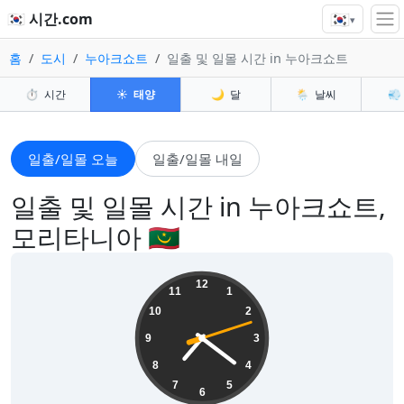
🇰🇷
🇰🇷 시간.com
▾
홈
도시
누아크쇼트
일출 및 일몰 시간 in 누아크쇼트
⏱️
시간
☀️
태양
🌙
달
🌦️
날씨
💨
일출/일몰 오늘
일출/일몰 내일
일출 및 일몰 시간 in 누아크쇼트,
모리타니아 🇲🇷
07:21:13
12
11
1
10
2
9
3
8
4
7
5
6