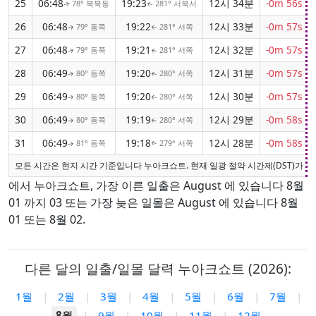
25
06:48
19:23
12시 34분
-0m 56s
78° 북북동
281° 서북서
↑
↑
26
06:48
19:22
12시 33분
-0m 57s
79° 동쪽
281° 서쪽
↑
↑
27
06:48
19:21
12시 32분
-0m 57s
79° 동쪽
281° 서쪽
↑
↑
28
06:49
19:20
12시 31분
-0m 57s
80° 동쪽
280° 서쪽
↑
↑
29
06:49
19:20
12시 30분
-0m 57s
80° 동쪽
280° 서쪽
↑
↑
30
06:49
19:19
12시 29분
-0m 58s
80° 동쪽
280° 서쪽
↑
↑
31
06:49
19:18
12시 28분
-0m 58s
81° 동쪽
279° 서쪽
↑
↑
모든 시간은 현지 시간 기준입니다 누아크쇼트. 현재 일광 절약 시간제(DST)가 
에서 누아크쇼트, 가장 이른 일출은 August 에 있습니다 8월
01 까지 03 또는 가장 늦은 일몰은 August 에 있습니다 8월
01 또는 8월 02.
다른 달의 일출/일몰 달력 누아크쇼트 (2026):
1월
|
2월
|
3월
|
4월
|
5월
|
6월
|
7월
|
8월
|
9월
|
10월
|
11월
|
12월