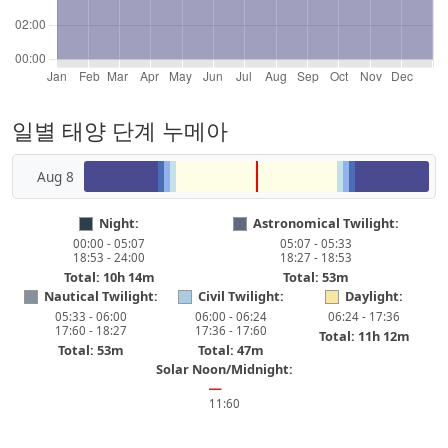
일별 태양 단계 누메아
Aug 8
Night:
Astronomical Twilight:
00:00 - 05:07
05:07 - 05:33
18:53 - 24:00
18:27 - 18:53
Total: 10h 14m
Total: 53m
Nautical Twilight:
Civil Twilight:
Daylight:
05:33 - 06:00
06:00 - 06:24
06:24 - 17:36
17:60 - 18:27
17:36 - 17:60
Total: 11h 12m
Total: 53m
Total: 47m
Solar Noon/Midnight:
━
11:60