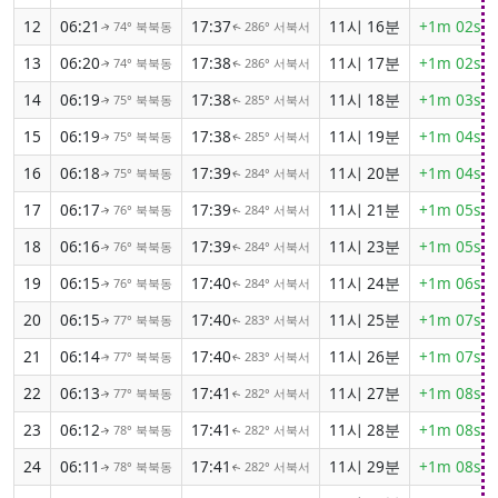
12
06:21
17:37
11시 16분
+1m 02s
74° 북북동
286° 서북서
↑
↑
13
06:20
17:38
11시 17분
+1m 02s
74° 북북동
286° 서북서
↑
↑
14
06:19
17:38
11시 18분
+1m 03s
75° 북북동
285° 서북서
↑
↑
15
06:19
17:38
11시 19분
+1m 04s
75° 북북동
285° 서북서
↑
↑
16
06:18
17:39
11시 20분
+1m 04s
75° 북북동
284° 서북서
↑
↑
17
06:17
17:39
11시 21분
+1m 05s
76° 북북동
284° 서북서
↑
↑
18
06:16
17:39
11시 23분
+1m 05s
76° 북북동
284° 서북서
↑
↑
19
06:15
17:40
11시 24분
+1m 06s
76° 북북동
284° 서북서
↑
↑
20
06:15
17:40
11시 25분
+1m 07s
77° 북북동
283° 서북서
↑
↑
21
06:14
17:40
11시 26분
+1m 07s
77° 북북동
283° 서북서
↑
↑
22
06:13
17:41
11시 27분
+1m 08s
77° 북북동
282° 서북서
↑
↑
23
06:12
17:41
11시 28분
+1m 08s
78° 북북동
282° 서북서
↑
↑
24
06:11
17:41
11시 29분
+1m 08s
78° 북북동
282° 서북서
↑
↑