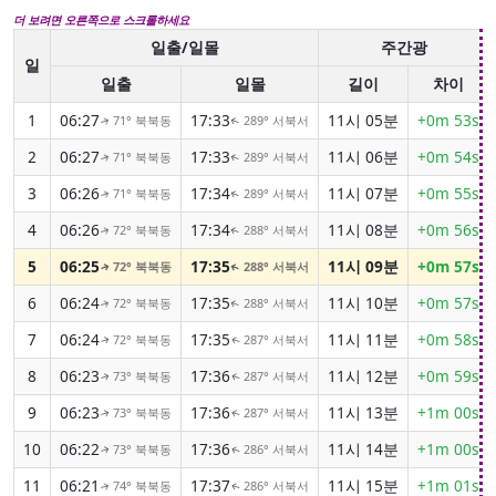
더 보려면 오른쪽으로 스크롤하세요
일출/일몰
주간광
일
일출
일몰
길이
차이
1
06:27
17:33
11시 05분
+0m 53s
71° 북북동
289° 서북서
↑
↑
2
06:27
17:33
11시 06분
+0m 54s
71° 북북동
289° 서북서
↑
↑
3
06:26
17:34
11시 07분
+0m 55s
71° 북북동
289° 서북서
↑
↑
4
06:26
17:34
11시 08분
+0m 56s
72° 북북동
288° 서북서
↑
↑
5
06:25
17:35
11시 09분
+0m 57s
72° 북북동
288° 서북서
↑
↑
6
06:24
17:35
11시 10분
+0m 57s
72° 북북동
288° 서북서
↑
↑
7
06:24
17:35
11시 11분
+0m 58s
72° 북북동
287° 서북서
↑
↑
8
06:23
17:36
11시 12분
+0m 59s
73° 북북동
287° 서북서
↑
↑
9
06:23
17:36
11시 13분
+1m 00s
73° 북북동
287° 서북서
↑
↑
10
06:22
17:36
11시 14분
+1m 00s
73° 북북동
286° 서북서
↑
↑
11
06:21
17:37
11시 15분
+1m 01s
74° 북북동
286° 서북서
↑
↑