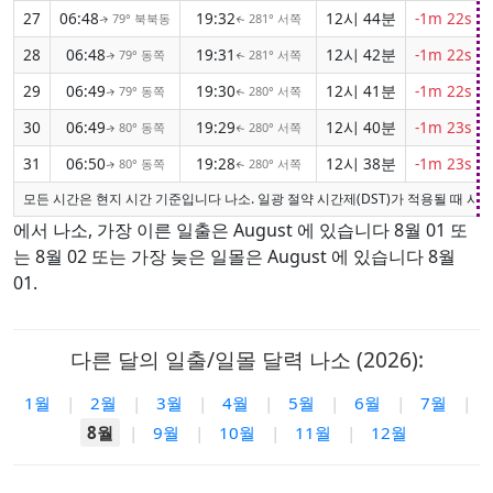
27
06:48
19:32
12시 44분
-1m 22s
79° 북북동
281° 서쪽
↑
↑
28
06:48
19:31
12시 42분
-1m 22s
79° 동쪽
281° 서쪽
↑
↑
29
06:49
19:30
12시 41분
-1m 22s
79° 동쪽
280° 서쪽
↑
↑
30
06:49
19:29
12시 40분
-1m 23s
80° 동쪽
280° 서쪽
↑
↑
31
06:50
19:28
12시 38분
-1m 23s
80° 동쪽
280° 서쪽
↑
↑
모든 시간은 현지 시간 기준입니다 나소. 일광 절약 시간제(DST)가 적용될 때 시
에서 나소, 가장 이른 일출은 August 에 있습니다 8월 01 또
는 8월 02 또는 가장 늦은 일몰은 August 에 있습니다 8월
01.
다른 달의 일출/일몰 달력 나소 (2026):
1월
|
2월
|
3월
|
4월
|
5월
|
6월
|
7월
|
8월
|
9월
|
10월
|
11월
|
12월