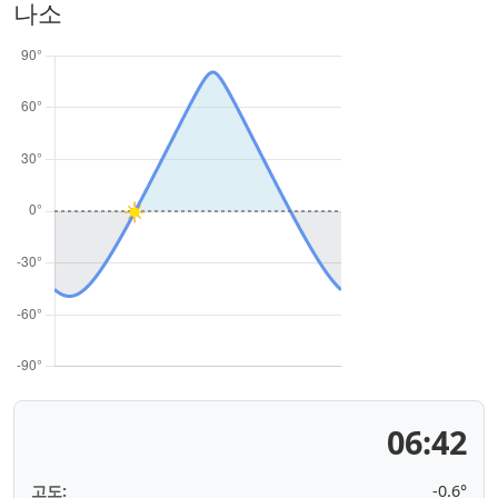
나소
06:42
고도:
-0.6°