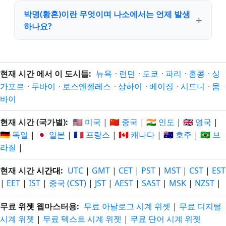
박명(황혼)이란 무엇이며 나소에서는 언제 발생
하나요?
현재 시간 에서 이 도시들:
뉴욕
·
런던
·
도쿄
·
파리
·
홍콩
·
싱
가포르
·
두바이
·
로스앤젤레스
·
상하이
·
베이징
·
시드니
·
뭄
바이
현재 시간 (국가별):
🇺🇸 미국
|
🇨🇳 중국
|
🇮🇳 인도
|
🇬🇧 영국
|
🇩🇪 독일
|
🇯🇵 일본
|
🇫🇷 프랑스
|
🇨🇦 캐나다
|
🇦🇺 호주
|
🇧🇷 브
라질
|
현재 시간
시간대
:
UTC
|
GMT
|
CET
|
PST
|
MST
|
CST
|
EST
|
EET
|
IST
|
중국 (CST)
|
JST
|
AEST
|
SAST
|
MSK
|
NZST
|
무료
위젯
웹마스터용:
무료 아날로그 시계 위젯
|
무료 디지털
시계 위젯
|
무료 텍스트 시계 위젯
|
무료 단어 시계 위젯