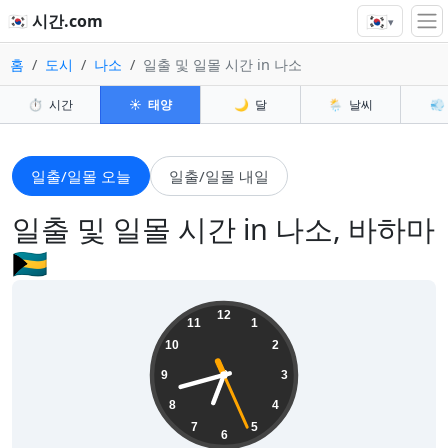
🇰🇷
🇰🇷 시간.com
▾
홈
도시
나소
일출 및 일몰 시간 in 나소
⏱️
시간
☀️
태양
🌙
달
🌦️
날씨
💨
일출/일몰 오늘
일출/일몰 내일
일출 및 일몰 시간 in 나소, 바하마
🇧🇸
06:42:28
12
11
1
10
2
9
3
8
4
7
5
6