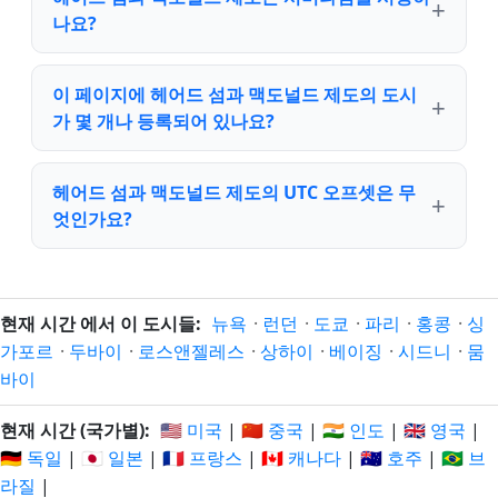
나요?
이 페이지에 헤어드 섬과 맥도널드 제도의 도시
가 몇 개나 등록되어 있나요?
헤어드 섬과 맥도널드 제도의 UTC 오프셋은 무
엇인가요?
현재 시간 에서 이 도시들:
뉴욕
·
런던
·
도쿄
·
파리
·
홍콩
·
싱
가포르
·
두바이
·
로스앤젤레스
·
상하이
·
베이징
·
시드니
·
뭄
바이
현재 시간 (국가별):
🇺🇸 미국
|
🇨🇳 중국
|
🇮🇳 인도
|
🇬🇧 영국
|
🇩🇪 독일
|
🇯🇵 일본
|
🇫🇷 프랑스
|
🇨🇦 캐나다
|
🇦🇺 호주
|
🇧🇷 브
라질
|