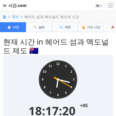
🇰🇷
🇰🇷 시간.com
▾
홈
국가
헤어드 섬과 맥도널드 제도의 시간
⏱️
시간
🌦️
날씨
🌬️
AQI
🕌
기도 시간
🎉
현재 시간 in 헤어드 섬과 맥도널
드 제도 🇭🇲
12
11
1
10
2
9
3
8
4
7
5
6
+05
18:17:20