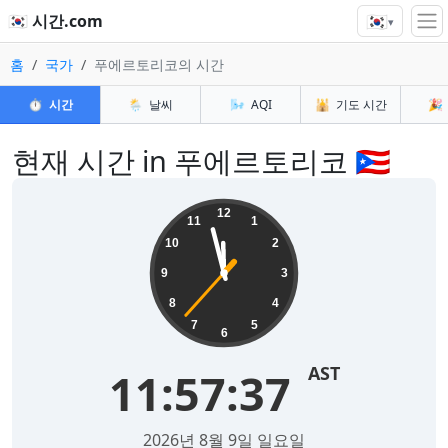
🇰🇷
🇰🇷 시간.com
▾
홈
국가
푸에르토리코의 시간
⏱️
시간
🌦️
날씨
🌬️
AQI
🕌
기도 시간
🎉
현재 시간 in 푸에르토리코 🇵🇷
12
11
1
10
2
9
3
8
4
7
5
6
AST
11:57:38
2026년 8월 9일 일요일