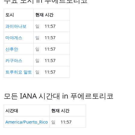
도시
현재 시간
과이아나보
일
11:57
마야게스
일
11:57
산후안
일
11:57
카구아스
일
11:57
트루히요 알토
일
11:57
모든 IANA 시간대 in 푸에르토리코
시간대
현재 시간
America/Puerto_Rico
일
11:57