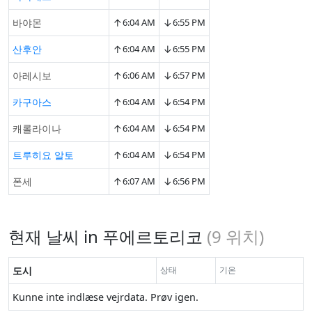
↑
↓
바야몬
6:04 AM
6:55 PM
↑
↓
산후안
6:04 AM
6:55 PM
↑
↓
아레시보
6:06 AM
6:57 PM
↑
↓
카구아스
6:04 AM
6:54 PM
↑
↓
캐롤라이나
6:04 AM
6:54 PM
↑
↓
트루히요 알토
6:04 AM
6:54 PM
↑
↓
폰세
6:07 AM
6:56 PM
현재 날씨 in 푸에르토리코
(
9
위치)
도시
상태
기온
Kunne inte indlæse vejrdata. Prøv igen.