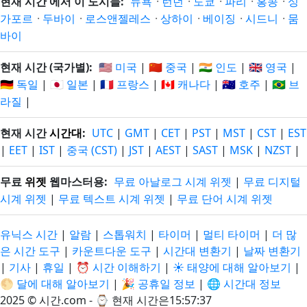
현재 시간 에서 이 도시들:
뉴욕
·
런던
·
도쿄
·
파리
·
홍콩
·
싱
가포르
·
두바이
·
로스앤젤레스
·
상하이
·
베이징
·
시드니
·
뭄
바이
현재 시간 (국가별):
🇺🇸 미국
|
🇨🇳 중국
|
🇮🇳 인도
|
🇬🇧 영국
|
🇩🇪 독일
|
🇯🇵 일본
|
🇫🇷 프랑스
|
🇨🇦 캐나다
|
🇦🇺 호주
|
🇧🇷 브
라질
|
현재 시간
시간대
:
UTC
|
GMT
|
CET
|
PST
|
MST
|
CST
|
EST
|
EET
|
IST
|
중국 (CST)
|
JST
|
AEST
|
SAST
|
MSK
|
NZST
|
무료
위젯
웹마스터용:
무료 아날로그 시계 위젯
|
무료 디지털
시계 위젯
|
무료 텍스트 시계 위젯
|
무료 단어 시계 위젯
유닉스 시간
|
알람
|
스톱워치
|
타이머
|
멀티 타이머
|
더 많
은 시간 도구
|
카운트다운 도구
|
시간대 변환기
|
날짜 변환기
|
기사
|
휴일
|
⏰ 시간 이해하기
|
☀️ 태양에 대해 알아보기
|
🌕 달에 대해 알아보기
|
🎉 공휴일 정보
|
🌐 시간대 정보
2025 © 시간.com - ⌚
현재 시간은15:57:38