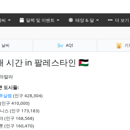
날씨
달력 및 이벤트
태양 & 달
더 보기
🌬️
🕌
날씨
AQI
기
 시간 in 팔레스타인 🇵🇸
라말라
큰 도시들:
루살렘
(인구 428,304)
(인구 410,000)
니스 (인구 173,183)
 (인구 168,568)
 (인구 160,470)