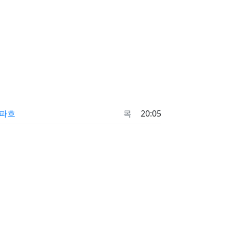
파흐
목
20:05