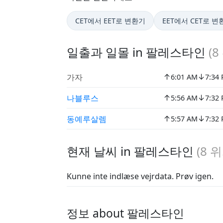
CET에서 EET로 변환기
EET에서 CET로 변
일출과 일몰 in 팔레스타인
(
8
↑
↓
가자
6:01 AM
7:34
↑
↓
나블루스
5:56 AM
7:32
↑
↓
동예루살렘
5:57 AM
7:32
현재 날씨 in 팔레스타인
(
8
위
Kunne inte indlæse vejrdata. Prøv igen.
정보 about 팔레스타인