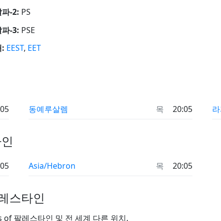
알파-2:
PS
알파-3:
PSE
:
EEST
,
EET
:05
동예루살렘
목
20:05
라
타인
:05
Asia/Hebron
목
20:05
팔레스타인
es of 팔레스타인 및 전 세계 다른 위치.