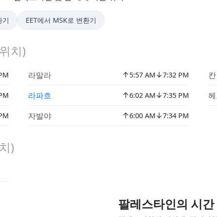
환기
EET에서 MSK로 변환기
위치)
↑
↓
라말라
칸
 PM
5:57 AM
7:32 PM
↑
↓
라파흐
헤
 PM
6:02 AM
7:35 PM
↑
↓
자발야
 PM
6:00 AM
7:34 PM
치)
팔레스타인의 시간 