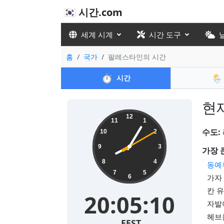
🇰🇷 시간.com
세계 시계
시간 도구
홈
국가
팔레스타인의 시간
⏱️
🌦️
시간
현재
12
11
1
수도:
10
2
9
3
가장 
8
4
동예
7
5
가자 
6
칸 유
20:05:10
자발야
헤브론
EEST