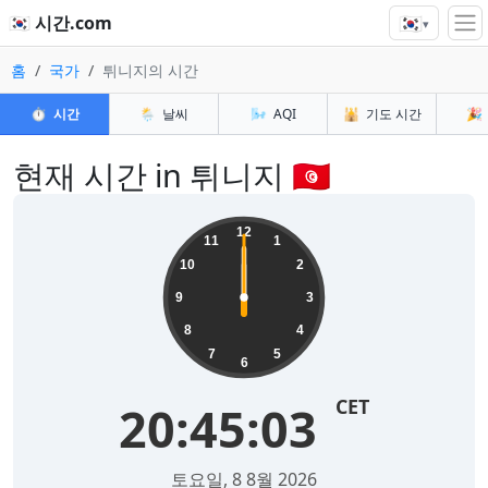
🇰🇷
🇰🇷 시간.com
▾
홈
국가
튀니지의 시간
⏱️
시간
🌦️
날씨
🌬️
AQI
🕌
기도 시간
🎉
현재 시간 in 튀니지 🇹🇳
12
11
1
10
2
9
3
8
4
7
5
6
CET
11:28:24
2026년 8월 9일 일요일