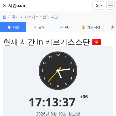
🇰🇷
🇰🇷 시간.com
▾
홈
국가
키르기스스탄의 시간
⏱️
시간
🌦️
날씨
🌬️
AQI
🕌
기도 시간
🎉
현재 시간 in 키르기스스탄 🇰🇬
12
11
1
10
2
9
3
8
4
7
5
6
+06
17:13:37
2026년 8월 10일 월요일