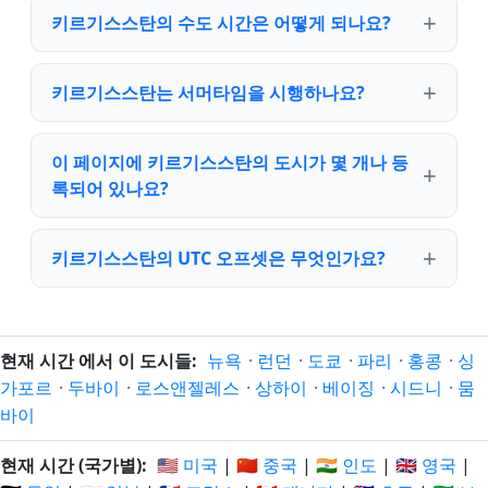
키르기스스탄의 수도 시간은 어떻게 되나요?
키르기스스탄는 서머타임을 시행하나요?
이 페이지에 키르기스스탄의 도시가 몇 개나 등
록되어 있나요?
키르기스스탄의 UTC 오프셋은 무엇인가요?
현재 시간 에서 이 도시들:
뉴욕
·
런던
·
도쿄
·
파리
·
홍콩
·
싱
가포르
·
두바이
·
로스앤젤레스
·
상하이
·
베이징
·
시드니
·
뭄
바이
현재 시간 (국가별):
🇺🇸 미국
|
🇨🇳 중국
|
🇮🇳 인도
|
🇬🇧 영국
|