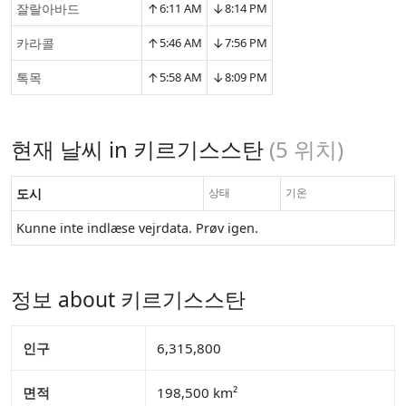
↑
↓
잘랄아바드
6:11 AM
8:14 PM
↑
↓
카라콜
5:46 AM
7:56 PM
↑
↓
톡목
5:58 AM
8:09 PM
현재 날씨 in 키르기스스탄
(
5
위치)
도시
상태
기온
Kunne inte indlæse vejrdata. Prøv igen.
정보 about 키르기스스탄
인구
6,315,800
면적
198,500 km²