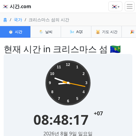
🇰🇷
🇰🇷 시간.com
▾
홈
국가
크리스마스 섬의 시간
⏱️
시간
🌦️
날씨
🌬️
AQI
🕌
기도 시간
🎉
현재 시간 in 크리스마스 섬 🇨🇽
12
11
1
10
2
9
3
8
4
7
5
6
+07
08:48:18
2026년 8월 9일 일요일