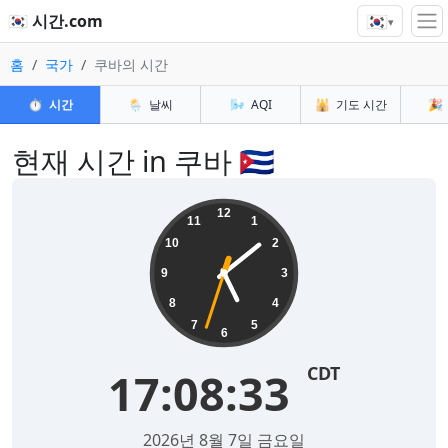
🇰🇷
🇰🇷 시간.com
▾
홈
국가
쿠바의 시간
⏱️
시간
🌦️
날씨
🌬️
AQI
🕌
기도 시간
🎉
현재 시간 in 쿠바 🇨🇺
12
11
1
10
2
9
3
8
4
7
5
6
CDT
17:08:33
2026년 8월 7일 금요일