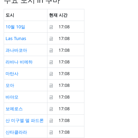
도시
현재 시간
10월 10일
금
17:08
Las Tunas
금
17:08
과나바코아
금
17:08
라바나 비에하
금
17:08
마탄사
금
17:08
모아
금
17:08
바야모
금
17:08
보예로스
금
17:08
산 미구엘 델 파드론
금
17:08
산타클라라
금
17:08