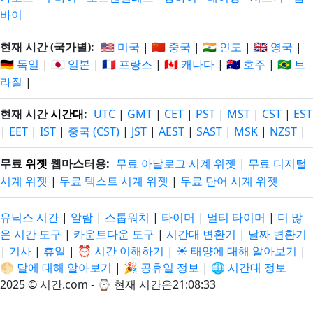
바이
현재 시간 (국가별):
🇺🇸 미국
|
🇨🇳 중국
|
🇮🇳 인도
|
🇬🇧 영국
|
🇩🇪 독일
|
🇯🇵 일본
|
🇫🇷 프랑스
|
🇨🇦 캐나다
|
🇦🇺 호주
|
🇧🇷 브
라질
|
현재 시간
시간대
:
UTC
|
GMT
|
CET
|
PST
|
MST
|
CST
|
EST
|
EET
|
IST
|
중국 (CST)
|
JST
|
AEST
|
SAST
|
MSK
|
NZST
|
무료
위젯
웹마스터용:
무료 아날로그 시계 위젯
|
무료 디지털
시계 위젯
|
무료 텍스트 시계 위젯
|
무료 단어 시계 위젯
유닉스 시간
|
알람
|
스톱워치
|
타이머
|
멀티 타이머
|
더 많
은 시간 도구
|
카운트다운 도구
|
시간대 변환기
|
날짜 변환기
|
기사
|
휴일
|
⏰ 시간 이해하기
|
☀️ 태양에 대해 알아보기
|
🌕 달에 대해 알아보기
|
🎉 공휴일 정보
|
🌐 시간대 정보
2025 © 시간.com - ⌚
현재 시간은21:08:33