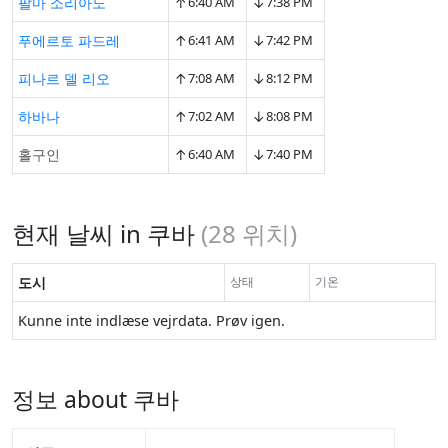
↑
↓
팔마 소리아노
6:40 AM
7:38 PM
↑
↓
푸에르토 파드레
6:41 AM
7:42 PM
↑
↓
피나르 델 리오
7:08 AM
8:12 PM
↑
↓
하바나
7:02 AM
8:08 PM
↑
↓
홀구인
6:40 AM
7:40 PM
현재 날씨 in 쿠바
(
28
위치)
도시
상태
기온
Kunne inte indlæse vejrdata. Prøv igen.
정보 about 쿠바