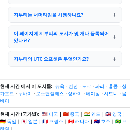
지부티는 서머타임을 시행하나요?
이 페이지에 지부티의 도시가 몇 개나 등록되어
있나요?
지부티의 UTC 오프셋은 무엇인가요?
현재 시간 에서 이 도시들:
뉴욕
·
런던
·
도쿄
·
파리
·
홍콩
·
싱
가포르
·
두바이
·
로스앤젤레스
·
상하이
·
베이징
·
시드니
·
뭄
바이
현재 시간 (국가별):
🇺🇸 미국
|
🇨🇳 중국
|
🇮🇳 인도
|
🇬🇧 영국
|
🇩🇪 독일
|
🇯🇵 일본
|
🇫🇷 프랑스
|
🇨🇦 캐나다
|
🇦🇺 호주
|
🇧🇷 브
라질
|