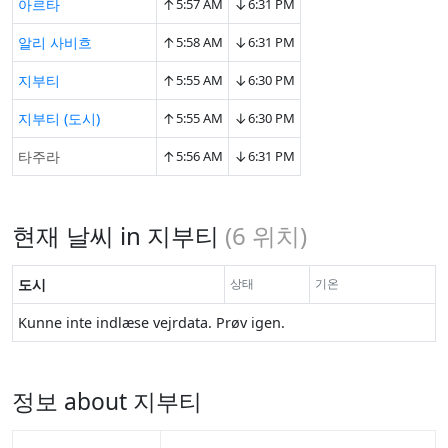
↑
↓
아르타
5:57 AM
6:31 PM
↑
↓
알리 사비흐
5:58 AM
6:31 PM
↑
↓
지부티
5:55 AM
6:30 PM
↑
↓
지부티 (도시)
5:55 AM
6:30 PM
↑
↓
타주라
5:56 AM
6:31 PM
현재 날씨 in 지부티
(
6
위치)
도시
상태
기온
Kunne inte indlæse vejrdata. Prøv igen.
정보 about 지부티