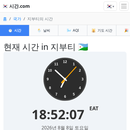
🇰🇷
🇰🇷 시간.com
▾
홈
국가
지부티의 시간
⏱️
시간
🌦️
날씨
🌬️
AQI
🕌
기도 시간
🎉
현재 시간 in 지부티 🇩🇯
12
11
1
10
2
9
3
8
4
7
5
6
EAT
18:52:07
2026년 8월 8일 토요일