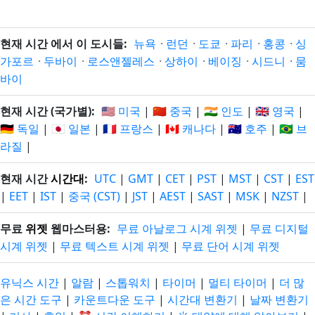
현재 시간 에서 이 도시들:
뉴욕
·
런던
·
도쿄
·
파리
·
홍콩
·
싱
가포르
·
두바이
·
로스앤젤레스
·
상하이
·
베이징
·
시드니
·
뭄
바이
현재 시간 (국가별):
🇺🇸 미국
|
🇨🇳 중국
|
🇮🇳 인도
|
🇬🇧 영국
|
🇩🇪 독일
|
🇯🇵 일본
|
🇫🇷 프랑스
|
🇨🇦 캐나다
|
🇦🇺 호주
|
🇧🇷 브
라질
|
현재 시간
시간대
:
UTC
|
GMT
|
CET
|
PST
|
MST
|
CST
|
EST
|
EET
|
IST
|
중국 (CST)
|
JST
|
AEST
|
SAST
|
MSK
|
NZST
|
무료
위젯
웹마스터용:
무료 아날로그 시계 위젯
|
무료 디지털
시계 위젯
|
무료 텍스트 시계 위젯
|
무료 단어 시계 위젯
유닉스 시간
|
알람
|
스톱워치
|
타이머
|
멀티 타이머
|
더 많
은 시간 도구
|
카운트다운 도구
|
시간대 변환기
|
날짜 변환기