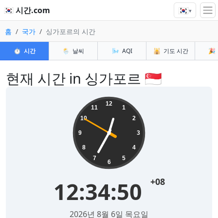
🇰🇷
🇰🇷 시간.com
▾
홈
국가
싱가포르의 시간
⏱️
시간
🌦️
날씨
🌬️
AQI
🕌
기도 시간
🎉
현재 시간 in 싱가포르 🇸🇬
12
11
1
10
2
9
3
8
4
7
5
6
+08
12:34:51
2026년 8월 6일 목요일