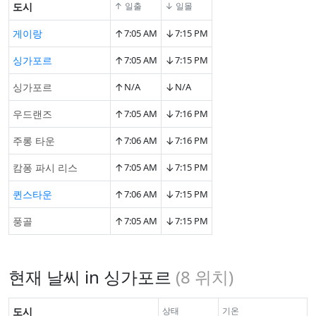
도시
↑ 일출
↓ 일몰
↑
↓
게이랑
7:05 AM
7:15 PM
↑
↓
싱가포르
7:05 AM
7:15 PM
↑
↓
싱가포르
N/A
N/A
↑
↓
우드랜즈
7:05 AM
7:16 PM
↑
↓
주롱 타운
7:06 AM
7:16 PM
↑
↓
캄퐁 파시 리스
7:05 AM
7:15 PM
↑
↓
퀸스타운
7:06 AM
7:15 PM
↑
↓
풍골
7:05 AM
7:15 PM
현재 날씨 in 싱가포르
(
8
위치)
도시
상태
기온