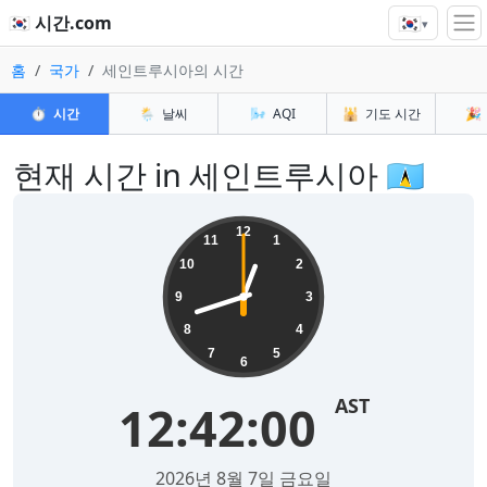
🇰🇷
🇰🇷 시간.com
▾
홈
국가
세인트루시아의 시간
⏱️
시간
🌦️
날씨
🌬️
AQI
🕌
기도 시간
🎉
현재 시간 in 세인트루시아 🇱🇨
12
11
1
10
2
9
3
8
4
7
5
6
AST
12:42:00
2026년 8월 7일 금요일