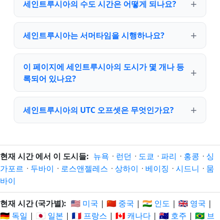
세인트루시아의 수도 시간은 어떻게 되나요?
세인트루시아는 서머타임을 시행하나요?
이 페이지에 세인트루시아의 도시가 몇 개나 등
록되어 있나요?
세인트루시아의 UTC 오프셋은 무엇인가요?
현재 시간 에서 이 도시들:
뉴욕
·
런던
·
도쿄
·
파리
·
홍콩
·
싱
가포르
·
두바이
·
로스앤젤레스
·
상하이
·
베이징
·
시드니
·
뭄
바이
현재 시간 (국가별):
🇺🇸 미국
|
🇨🇳 중국
|
🇮🇳 인도
|
🇬🇧 영국
|
🇩🇪 독일
|
🇯🇵 일본
|
🇫🇷 프랑스
|
🇨🇦 캐나다
|
🇦🇺 호주
|
🇧🇷 브