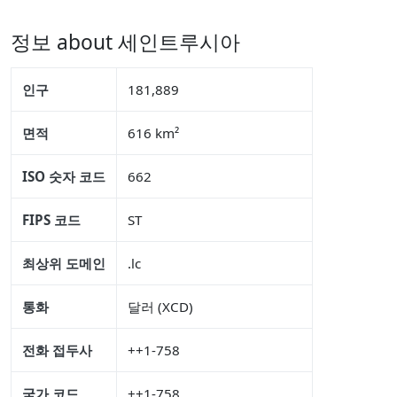
정보 about 세인트루시아
인구
181,889
면적
616 km²
ISO 숫자 코드
662
FIPS 코드
ST
최상위 도메인
.lc
통화
달러 (XCD)
전화 접두사
++1-758
국가 코드
++1-758