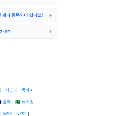
몇 개나 등록되어 있나요?
인가요?
징
·
시드니
·
뭄바이
🇺 호주
|
🇧🇷 브라질
|
|
MSK
|
NZST
|