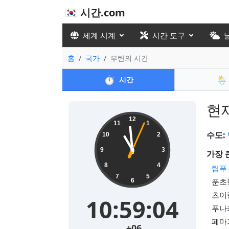
🇰🇷 시간.com
세계 시계
시간 도구
홈
국가
부탄의 시간
⏱️
🌦️
시간
현재
12
11
1
수도:
10
2
9
3
가장 
8
4
팀푸
7
5
푼초링
6
츠이랑
10:59:05
푸나카
페마가
+06