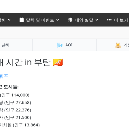
날씨
달력 및 이벤트
태양 & 달
더 보기
🌬️
🕌
날씨
AQI
기
 시간 in 부탄 🇧🇹
팀푸
큰 도시들:
(인구 114,000)
 (인구 27,658)
 (인구 22,376)
 (인구 21,500)
체헬 (인구 13,864)