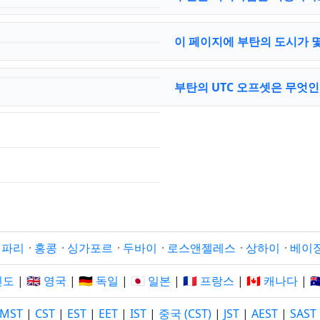
이 페이지에 부탄의 도시가 
부탄의 UTC 오프셋은 무엇
·
파리
·
홍콩
·
싱가포르
·
두바이
·
로스앤젤레스
·
상하이
·
베이
 인도
|
🇬🇧 영국
|
🇩🇪 독일
|
🇯🇵 일본
|
🇫🇷 프랑스
|
🇨🇦 캐나다
|

MST
|
CST
|
EST
|
EET
|
IST
|
중국 (CST)
|
JST
|
AEST
|
SAST