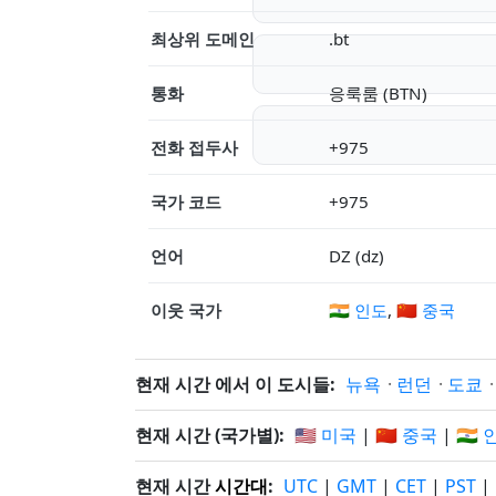
최상위 도메인
.bt
통화
응룩룸 (BTN)
전화 접두사
+975
국가 코드
+975
언어
DZ (dz)
이웃 국가
🇮🇳 인도
,
🇨🇳 중국
현재 시간 에서 이 도시들:
뉴욕
·
런던
·
도쿄
현재 시간 (국가별):
🇺🇸 미국
|
🇨🇳 중국
|
🇮🇳
현재 시간
시간대
:
UTC
|
GMT
|
CET
|
PST
|