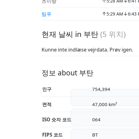
↑
↓
츠이랑
5:28 AM
6:41
↑
↓
팀푸
5:29 AM
6:43
현재 날씨 in 부탄
(
5
위치)
Kunne inte indlæse vejrdata. Prøv igen.
정보 about 부탄
인구
754,394
면적
47,000 km²
ISO 숫자 코드
064
FIPS 코드
BT