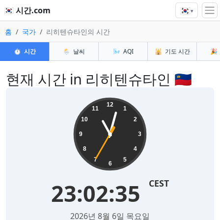
🇰🇷
🇰🇷 시간.com
▾
홈
국가
리히텐슈타인의 시간
⏱️
시간
🌦️
날씨
🌬️
AQI
🕌
기도 시간
🎉
현재 시간 in 리히텐슈타인 🇱🇮
12
11
1
10
2
9
3
8
4
7
5
6
CEST
23:02:35
2026년 8월 6일 목요일