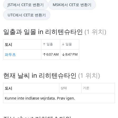
JST에서 CET로 변환기
MSK에서 CET로 변환기
UTC에서 CET로 변환기
일출과 일몰 in 리히텐슈타인
(
1
위치)
도시
↑ 일출
↓ 일몰
↑
↓
파두츠
6:07 AM
8:47 PM
현재 날씨 in 리히텐슈타인
(
1
위치)
도시
상태
기온
Kunne inte indlæse vejrdata. Prøv igen.