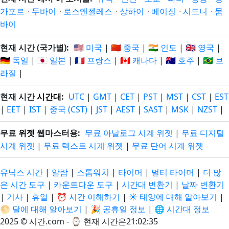
가포르
·
두바이
·
로스앤젤레스
·
상하이
·
베이징
·
시드니
·
뭄
바이
현재 시간 (국가별):
🇺🇸 미국
|
🇨🇳 중국
|
🇮🇳 인도
|
🇬🇧 영국
|
🇩🇪 독일
|
🇯🇵 일본
|
🇫🇷 프랑스
|
🇨🇦 캐나다
|
🇦🇺 호주
|
🇧🇷 브
라질
|
현재 시간
시간대
:
UTC
|
GMT
|
CET
|
PST
|
MST
|
CST
|
EST
|
EET
|
IST
|
중국 (CST)
|
JST
|
AEST
|
SAST
|
MSK
|
NZST
|
무료
위젯
웹마스터용:
무료 아날로그 시계 위젯
|
무료 디지털
시계 위젯
|
무료 텍스트 시계 위젯
|
무료 단어 시계 위젯
유닉스 시간
|
알람
|
스톱워치
|
타이머
|
멀티 타이머
|
더 많
은 시간 도구
|
카운트다운 도구
|
시간대 변환기
|
날짜 변환기
|
기사
|
휴일
|
⏰ 시간 이해하기
|
☀️ 태양에 대해 알아보기
|
🌕 달에 대해 알아보기
|
🎉 공휴일 정보
|
🌐 시간대 정보
2025 © 시간.com - ⌚
현재 시간은21:02:35