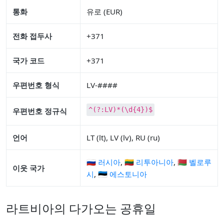
통화
유로 (EUR)
전화 접두사
+371
국가 코드
+371
우편번호 형식
LV-####
^(?:LV)*(\d{4})$
우편번호 정규식
언어
LT (lt), LV (lv), RU (ru)
🇷🇺 러시아
,
🇱🇹 리투아니아
,
🇧🇾 벨로루
이웃 국가
시
,
🇪🇪 에스토니아
라트비아의 다가오는 공휴일