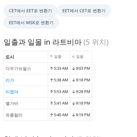
CET에서 EET로 변환기
EET에서 CET로 변환기
EET에서 MSK로 변환기
일출과 일몰 in 라트비아
(
5
위치)
도시
↑ 일출
↓ 일몰
↑
↓
다우가브필스
5:33 AM
9:03 PM
↑
↓
리가
5:38 AM
9:18 PM
↑
↓
리엡야
5:53 AM
9:28 PM
↑
↓
옐가바
5:41 AM
9:18 PM
↑
↓
유름랄라
5:40 AM
9:19 PM