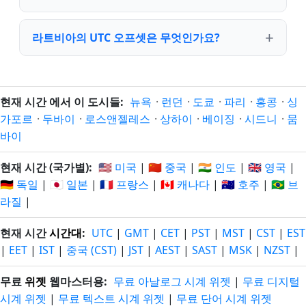
라트비아의 UTC 오프셋은 무엇인가요?
현재 시간 에서 이 도시들:
뉴욕
·
런던
·
도쿄
·
파리
·
홍콩
·
싱
가포르
·
두바이
·
로스앤젤레스
·
상하이
·
베이징
·
시드니
·
뭄
바이
현재 시간 (국가별):
🇺🇸 미국
|
🇨🇳 중국
|
🇮🇳 인도
|
🇬🇧 영국
|
🇩🇪 독일
|
🇯🇵 일본
|
🇫🇷 프랑스
|
🇨🇦 캐나다
|
🇦🇺 호주
|
🇧🇷 브
라질
|
현재 시간
시간대
:
UTC
|
GMT
|
CET
|
PST
|
MST
|
CST
|
EST
|
EET
|
IST
|
중국 (CST)
|
JST
|
AEST
|
SAST
|
MSK
|
NZST
|
무료
위젯
웹마스터용:
무료 아날로그 시계 위젯
|
무료 디지털
시계 위젯
|
무료 텍스트 시계 위젯
|
무료 단어 시계 위젯