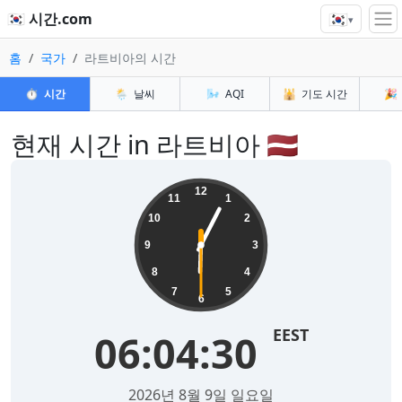
🇰🇷
🇰🇷 시간.com
▾
홈
국가
라트비아의 시간
⏱️
시간
🌦️
날씨
🌬️
AQI
🕌
기도 시간
🎉
현재 시간 in 라트비아 🇱🇻
12
11
1
10
2
9
3
8
4
7
5
6
EEST
06:04:30
2026년 8월 9일 일요일