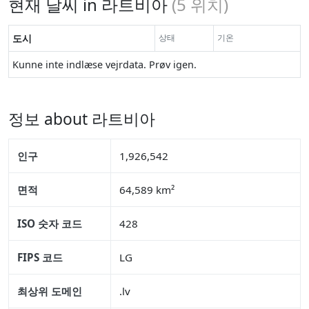
현재 날씨 in 라트비아
(
5
위치)
도시
상태
기온
Kunne inte indlæse vejrdata. Prøv igen.
정보 about 라트비아
인구
1,926,542
면적
64,589 km²
ISO 숫자 코드
428
FIPS 코드
LG
최상위 도메인
.lv