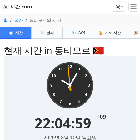
🇰🇷
🇰🇷 시간.com
▾
홈
국가
동티모르의 시간
⏱️
시간
🌦️
날씨
🌬️
AQI
🕌
기도 시간
🎉
현재 시간 in 동티모르 🇹🇱
12
11
1
10
2
9
3
8
4
7
5
6
+09
22:05:00
2026년 8월 10일 월요일