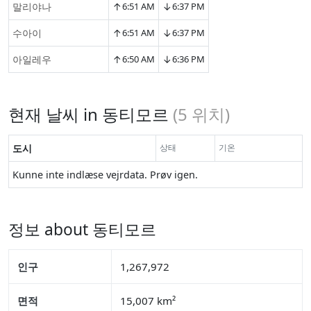
↑
↓
말리야나
6:51 AM
6:37 PM
↑
↓
수아이
6:51 AM
6:37 PM
↑
↓
아일레우
6:50 AM
6:36 PM
현재 날씨 in 동티모르
(
5
위치)
도시
상태
기온
Kunne inte indlæse vejrdata. Prøv igen.
정보 about 동티모르
인구
1,267,972
면적
15,007 km²