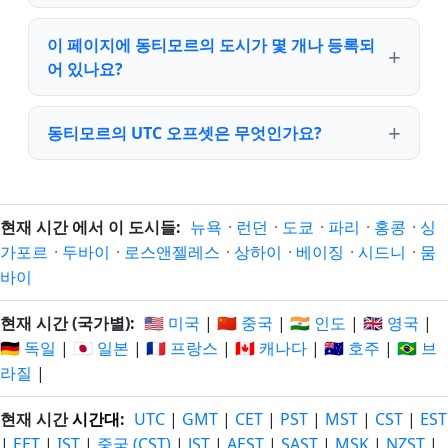
이 페이지에 동티모르의 도시가 몇 개나 등록되
어 있나요?
동티모르의 UTC 오프셋은 무엇인가요?
현재 시간 에서 이 도시들:
뉴욕
·
런던
·
도쿄
·
파리
·
홍콩
·
싱
가포르
·
두바이
·
로스앤젤레스
·
상하이
·
베이징
·
시드니
·
뭄
바이
현재 시간 (국가별):
🇺🇸 미국
|
🇨🇳 중국
|
🇮🇳 인도
|
🇬🇧 영국
|
🇩🇪 독일
|
🇯🇵 일본
|
🇫🇷 프랑스
|
🇨🇦 캐나다
|
🇦🇺 호주
|
🇧🇷 브
라질
|
현재 시간
시간대
:
UTC
|
GMT
|
CET
|
PST
|
MST
|
CST
|
EST
|
EET
|
IST
|
중국 (CST)
|
JST
|
AEST
|
SAST
|
MSK
|
NZST
|