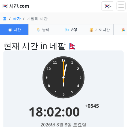
🇰🇷
🇰🇷 시간.com
▾
홈
국가
네팔의 시간
⏱️
시간
🌦️
날씨
🌬️
AQI
🕌
기도 시간
🎉
현재 시간 in 네팔 🇳🇵
12
11
1
10
2
9
3
8
4
7
5
6
+0545
18:02:00
2026년 8월 8일 토요일