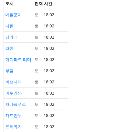
도시
현재 시간
네팔군지
토
18:02
다란
토
18:02
당가디
토
18:02
라한
토
18:02
마디파르 티미
토
18:02
부탈
토
18:02
비므다타
토
18:02
이누라와
토
18:02
자나크푸르
토
18:02
카트만두
토
18:02
트리유가
토
18:02