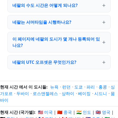
네팔의 수도 시간은 어떻게 되나요?
네팔는 서머타임을 시행하나요?
이 페이지에 네팔의 도시가 몇 개나 등록되어 있
나요?
네팔의 UTC 오프셋은 무엇인가요?
현재 시간 에서 이 도시들:
뉴욕
·
런던
·
도쿄
·
파리
·
홍콩
·
싱
가포르
·
두바이
·
로스앤젤레스
·
상하이
·
베이징
·
시드니
·
뭄
바이
현재 시간 (국가별):
🇺🇸 미국
|
🇨🇳 중국
|
🇮🇳 인도
|
🇬🇧 영국
|